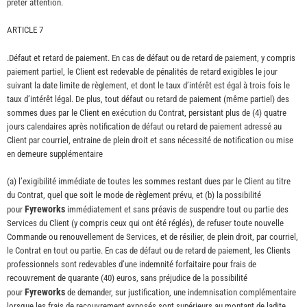
prêter attention.
ARTICLE 7
.Défaut et retard de paiement. En cas de défaut ou de retard de paiement, y compris
paiement partiel, le Client est redevable de pénalités de retard exigibles le jour
suivant la date limite de règlement, et dont le taux d’intérêt est égal à trois fois le
taux d’intérêt légal. De plus, tout défaut ou retard de paiement (même partiel) des
sommes dues par le Client en exécution du Contrat, persistant plus de (4) quatre
jours calendaires après notification de défaut ou retard de paiement adressé au
Client par courriel, entraine de plein droit et sans nécessité de notification ou mise
en demeure supplémentaire
(a) l’exigibilité immédiate de toutes les sommes restant dues par le Client au titre
du Contrat, quel que soit le mode de règlement prévu, et (b) la possibilité
Fyreworks
pour
immédiatement et sans préavis de suspendre tout ou partie des
Services du Client (y compris ceux qui ont été réglés), de refuser toute nouvelle
Commande ou renouvellement de Services, et de résilier, de plein droit, par courriel,
le Contrat en tout ou partie. En cas de défaut ou de retard de paiement, les Clients
professionnels sont redevables d’une indemnité forfaitaire pour frais de
recouvrement de quarante (40) euros, sans préjudice de la possibilité
Fyreworks
pour
de demander, sur justification, une indemnisation complémentaire
lorsque les frais de recouvrement exposés sont supérieurs au montant de ladite