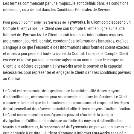
Les termes commençant par une majuscule sont définis dans les conditions
ci-dessous, ou à défaut dans les Conditions Générales de Service.
Fyreworks
, le Client doit disposer d’un
Pour pouvoir commander les Services de
Compte Client valide. Le Client crée son Compte Client en ligne sur le Site
Internet de
Fyreworks
. Le Client fournit toutes les informations requises
(notamment courriel, identité, coordonnées, informations bancaires, etc.) et
s’engage à ce que l’ensemble des informations ainsi fournies soient exactes
et mises à jour pendant toute la durée du Contrat. Lorsque le Compte Client
est créé et utilisé par une personne agissant au nom et pour le compte du
Client, elle déclare et garantit à
Fyreworks
avoir le pouvoir et la capacité
nécessaires pour représenter et engager le Client dans les conditions prévues
au Contrat.
Le Client est responsable de la gestion et de la confidentialité de ses moyens
d’authentification, nécessaires pour se connecter et utiliser les Services. Le Client
s’assure notamment que les Utilisateurs ont connaissance et respectent les règles
de l’art permettant de préserver la confidentialité de leurs moyens d’authentification.
Le Client supporte seul les conséquences pouvant résulter de la perte, la
divulgation, ou l’utilisation frauduleuse ou illicite des moyens d’authentification
Fyreworks
ne pouvant en aucun cas
fournis aux Utilisateurs, la responsabilité de
être engagée à ce titre. Le Client s’engage à informer
Fyreworks
sans délai,